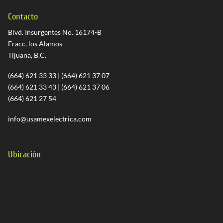
Contacto
Blvd. Insurgentes No. 16174-B
Fracc. los Alamos
Tijuana, B.C.
(664) 621 33 33 | (664) 621 37 07
(664) 621 33 43 | (664) 621 37 06
(664) 621 27 54
info@usamexelectrica.com
Ubicación